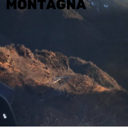
M
O
N
T
A
G
N
A