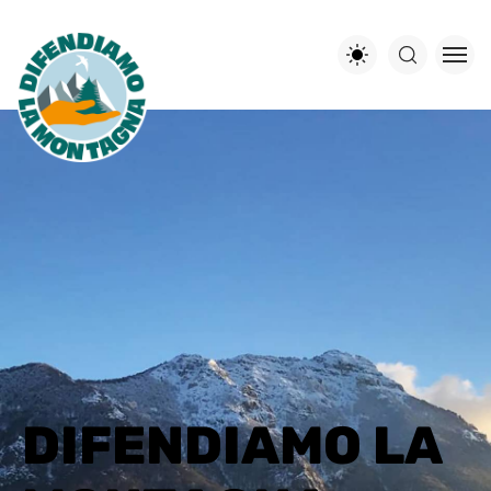
D
I
F
E
N
D
I
A
M
O
L
A